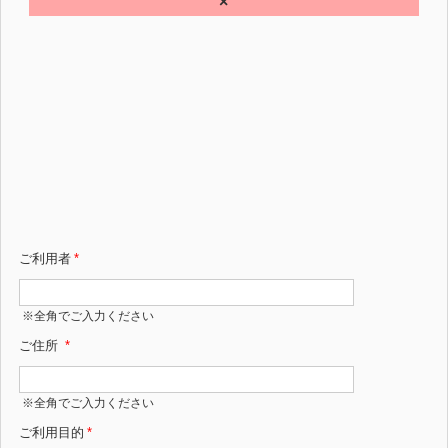
×
ご利用者
*
※全角でご入力ください
ご住所
*
※全角でご入力ください
ご利用目的
*