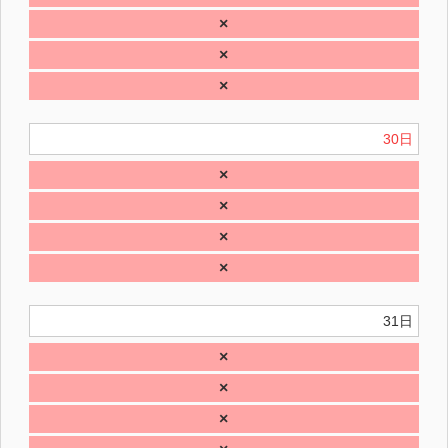
×
×
×
30日
×
×
×
×
31日
×
×
×