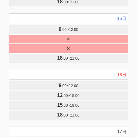
18
:00~21:00
15日
9
:00~12:00
×
×
18
:00~21:00
16日
9
:00~12:00
12
:00~15:00
15
:00~18:00
18
:00~21:00
17日