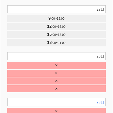
27日
9
:00~12:00
12
:00~15:00
15
:00~18:00
18
:00~21:00
28日
×
×
×
×
29日
×