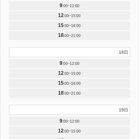
9
:00~12:00
12
:00~15:00
15
:00~18:00
18
:00~21:00
18日
9
:00~12:00
12
:00~15:00
15
:00~18:00
18
:00~21:00
19日
9
:00~12:00
12
:00~15:00